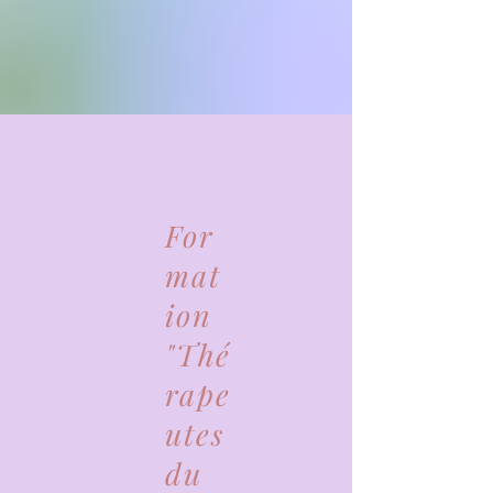
For
mat
ion
"Thé
rape
utes
du