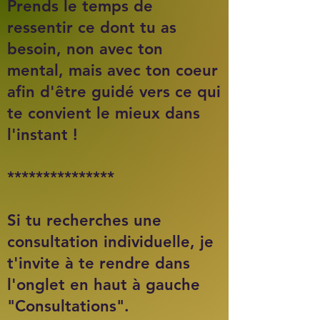
Prends le temps de
ressentir ce dont tu as
besoin, non avec ton
mental, mais avec ton coeur
afin d'être guidé vers ce qui
te convient le mieux dans
l'instant !
***************
Si tu recherches une
consultation individuelle, je
t'invite à te rendre dans
l'onglet en haut à gauche
"Consultations".